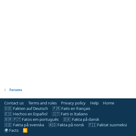
Forums
Contact us
Terms and rules
Privacy policy
Help
Home
🇩🇪 Fakten auf Deutsch
🇫🇷 Faits en français
🇪🇸 Hechos en Español
🇮🇹 Fatti in Italiano
🇧🇷 🇵🇹 Fatos em português
🇩🇰 Fakta på dansk
🇸🇪 Fakta på svenska
🇳🇴 Fakta på norsk
🇫🇮 Faktat suomeksi
🌍 Facts
R
S