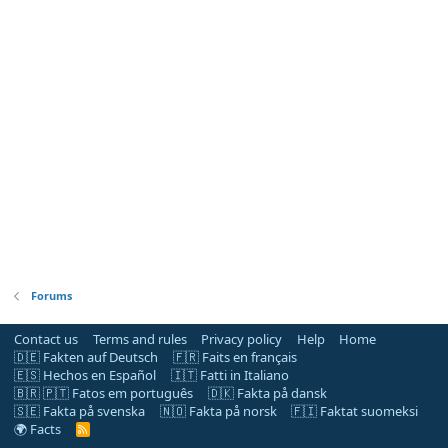
Forums
Contact us
Terms and rules
Privacy policy
Help
Home
🇩🇪 Fakten auf Deutsch
🇫🇷 Faits en français
🇪🇸 Hechos en Español
🇮🇹 Fatti in Italiano
🇧🇷 🇵🇹 Fatos em português
🇩🇰 Fakta på dansk
🇸🇪 Fakta på svenska
🇳🇴 Fakta på norsk
🇫🇮 Faktat suomeksi
🌍 Facts
R
S