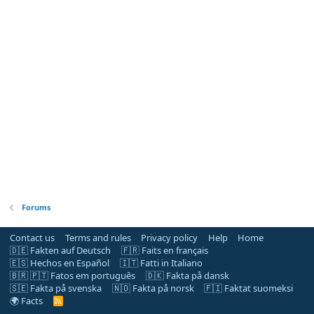
Forums
Contact us
Terms and rules
Privacy policy
Help
Home
🇩🇪 Fakten auf Deutsch
🇫🇷 Faits en français
🇪🇸 Hechos en Español
🇮🇹 Fatti in Italiano
🇧🇷 🇵🇹 Fatos em português
🇩🇰 Fakta på dansk
🇸🇪 Fakta på svenska
🇳🇴 Fakta på norsk
🇫🇮 Faktat suomeksi
🌍 Facts
R
S