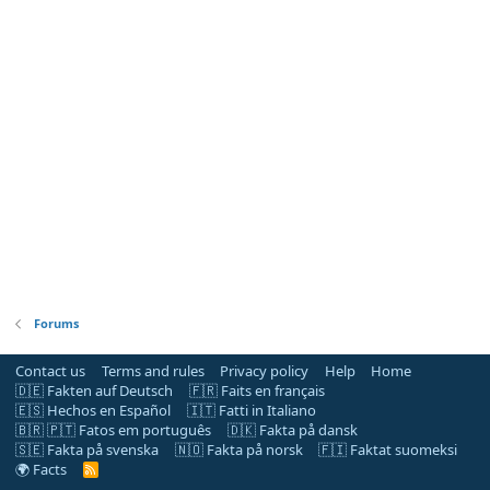
Forums
Contact us
Terms and rules
Privacy policy
Help
Home
🇩🇪 Fakten auf Deutsch
🇫🇷 Faits en français
🇪🇸 Hechos en Español
🇮🇹 Fatti in Italiano
🇧🇷 🇵🇹 Fatos em português
🇩🇰 Fakta på dansk
🇸🇪 Fakta på svenska
🇳🇴 Fakta på norsk
🇫🇮 Faktat suomeksi
🌍 Facts
R
S