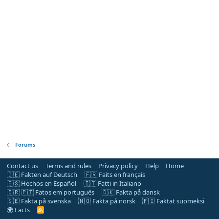
Forums
Contact us
Terms and rules
Privacy policy
Help
Home
🇩🇪 Fakten auf Deutsch
🇫🇷 Faits en français
🇪🇸 Hechos en Español
🇮🇹 Fatti in Italiano
🇧🇷 🇵🇹 Fatos em português
🇩🇰 Fakta på dansk
🇸🇪 Fakta på svenska
🇳🇴 Fakta på norsk
🇫🇮 Faktat suomeksi
🌍 Facts
R
S