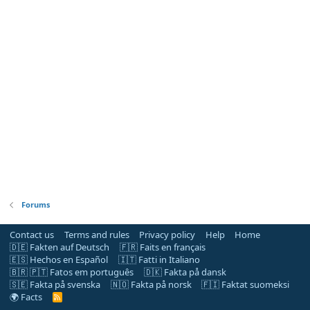
Forums
Contact us
Terms and rules
Privacy policy
Help
Home
🇩🇪 Fakten auf Deutsch
🇫🇷 Faits en français
🇪🇸 Hechos en Español
🇮🇹 Fatti in Italiano
🇧🇷 🇵🇹 Fatos em português
🇩🇰 Fakta på dansk
🇸🇪 Fakta på svenska
🇳🇴 Fakta på norsk
🇫🇮 Faktat suomeksi
🌍 Facts
R
S