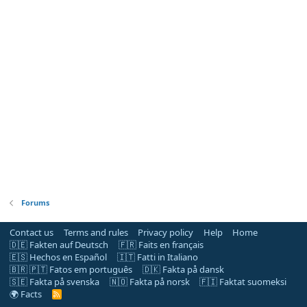
Forums
Contact us
Terms and rules
Privacy policy
Help
Home
🇩🇪 Fakten auf Deutsch
🇫🇷 Faits en français
🇪🇸 Hechos en Español
🇮🇹 Fatti in Italiano
🇧🇷 🇵🇹 Fatos em português
🇩🇰 Fakta på dansk
🇸🇪 Fakta på svenska
🇳🇴 Fakta på norsk
🇫🇮 Faktat suomeksi
🌍 Facts
R
S