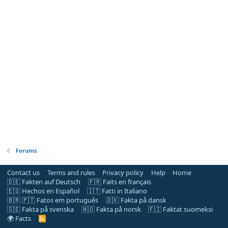
Forums
Contact us
Terms and rules
Privacy policy
Help
Home
🇩🇪 Fakten auf Deutsch
🇫🇷 Faits en français
🇪🇸 Hechos en Español
🇮🇹 Fatti in Italiano
🇧🇷 🇵🇹 Fatos em português
🇩🇰 Fakta på dansk
🇸🇪 Fakta på svenska
🇳🇴 Fakta på norsk
🇫🇮 Faktat suomeksi
🌍 Facts
R
S