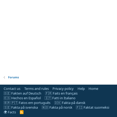
Forums
Contact us
Terms and rules
Privacy policy
Help
Home
🇩🇪 Fakten auf Deutsch
🇫🇷 Faits en français
🇪🇸 Hechos en Español
🇮🇹 Fatti in Italiano
🇧🇷 🇵🇹 Fatos em português
🇩🇰 Fakta på dansk
🇸🇪 Fakta på svenska
🇳🇴 Fakta på norsk
🇫🇮 Faktat suomeksi
🌍 Facts
R
S