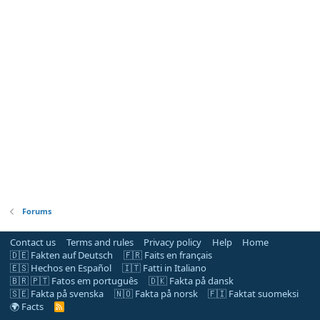
Forums
Contact us
Terms and rules
Privacy policy
Help
Home
🇩🇪 Fakten auf Deutsch
🇫🇷 Faits en français
🇪🇸 Hechos en Español
🇮🇹 Fatti in Italiano
🇧🇷 🇵🇹 Fatos em português
🇩🇰 Fakta på dansk
🇸🇪 Fakta på svenska
🇳🇴 Fakta på norsk
🇫🇮 Faktat suomeksi
🌍 Facts
R
S