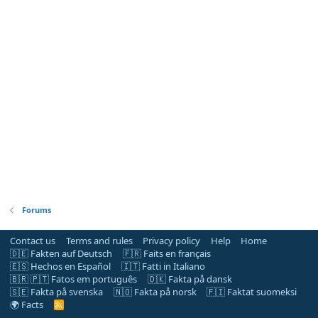
Forums
Contact us
Terms and rules
Privacy policy
Help
Home
🇩🇪 Fakten auf Deutsch
🇫🇷 Faits en français
🇪🇸 Hechos en Español
🇮🇹 Fatti in Italiano
🇧🇷 🇵🇹 Fatos em português
🇩🇰 Fakta på dansk
🇸🇪 Fakta på svenska
🇳🇴 Fakta på norsk
🇫🇮 Faktat suomeksi
🌍 Facts
R
S