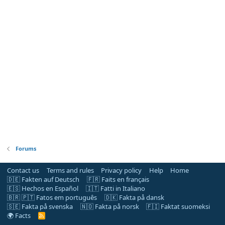
Forums
Contact us
Terms and rules
Privacy policy
Help
Home
🇩🇪 Fakten auf Deutsch
🇫🇷 Faits en français
🇪🇸 Hechos en Español
🇮🇹 Fatti in Italiano
🇧🇷 🇵🇹 Fatos em português
🇩🇰 Fakta på dansk
🇸🇪 Fakta på svenska
🇳🇴 Fakta på norsk
🇫🇮 Faktat suomeksi
🌍 Facts
R
S