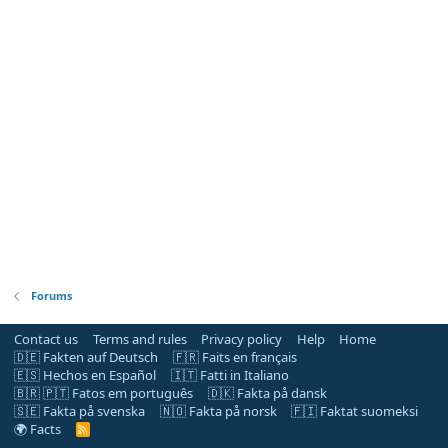
Forums
Contact us
Terms and rules
Privacy policy
Help
Home
🇩🇪 Fakten auf Deutsch
🇫🇷 Faits en français
🇪🇸 Hechos en Español
🇮🇹 Fatti in Italiano
🇧🇷 🇵🇹 Fatos em português
🇩🇰 Fakta på dansk
🇸🇪 Fakta på svenska
🇳🇴 Fakta på norsk
🇫🇮 Faktat suomeksi
🌍 Facts
R
S