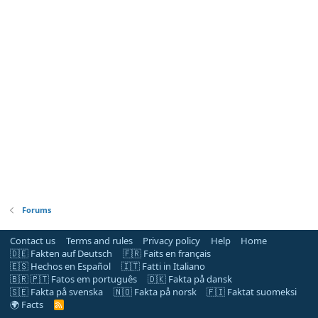
Forums
Contact us
Terms and rules
Privacy policy
Help
Home
🇩🇪 Fakten auf Deutsch
🇫🇷 Faits en français
🇪🇸 Hechos en Español
🇮🇹 Fatti in Italiano
🇧🇷 🇵🇹 Fatos em português
🇩🇰 Fakta på dansk
🇸🇪 Fakta på svenska
🇳🇴 Fakta på norsk
🇫🇮 Faktat suomeksi
🌍 Facts
R
S