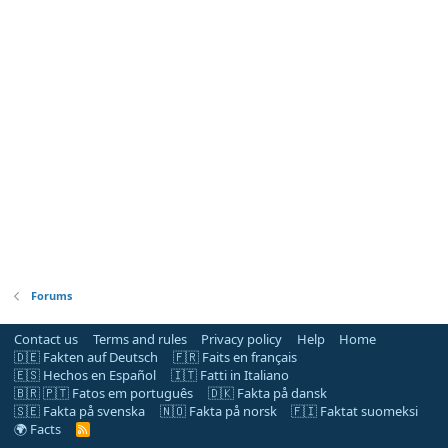
Forums
Contact us
Terms and rules
Privacy policy
Help
Home
🇩🇪 Fakten auf Deutsch
🇫🇷 Faits en français
🇪🇸 Hechos en Español
🇮🇹 Fatti in Italiano
🇧🇷 🇵🇹 Fatos em português
🇩🇰 Fakta på dansk
🇸🇪 Fakta på svenska
🇳🇴 Fakta på norsk
🇫🇮 Faktat suomeksi
🌍 Facts
R
S