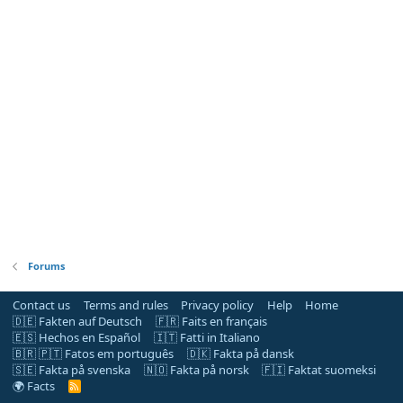
Forums
Contact us
Terms and rules
Privacy policy
Help
Home
🇩🇪 Fakten auf Deutsch
🇫🇷 Faits en français
🇪🇸 Hechos en Español
🇮🇹 Fatti in Italiano
🇧🇷 🇵🇹 Fatos em português
🇩🇰 Fakta på dansk
🇸🇪 Fakta på svenska
🇳🇴 Fakta på norsk
🇫🇮 Faktat suomeksi
🌍 Facts
R
S