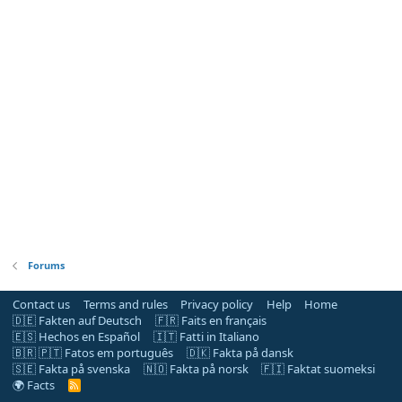
Forums
Contact us
Terms and rules
Privacy policy
Help
Home
🇩🇪 Fakten auf Deutsch
🇫🇷 Faits en français
🇪🇸 Hechos en Español
🇮🇹 Fatti in Italiano
🇧🇷 🇵🇹 Fatos em português
🇩🇰 Fakta på dansk
🇸🇪 Fakta på svenska
🇳🇴 Fakta på norsk
🇫🇮 Faktat suomeksi
🌍 Facts
R
S