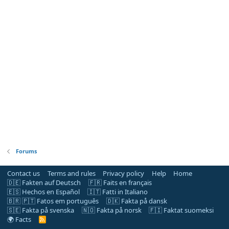
Forums
Contact us
Terms and rules
Privacy policy
Help
Home
🇩🇪 Fakten auf Deutsch
🇫🇷 Faits en français
🇪🇸 Hechos en Español
🇮🇹 Fatti in Italiano
🇧🇷 🇵🇹 Fatos em português
🇩🇰 Fakta på dansk
🇸🇪 Fakta på svenska
🇳🇴 Fakta på norsk
🇫🇮 Faktat suomeksi
🌍 Facts
R
S