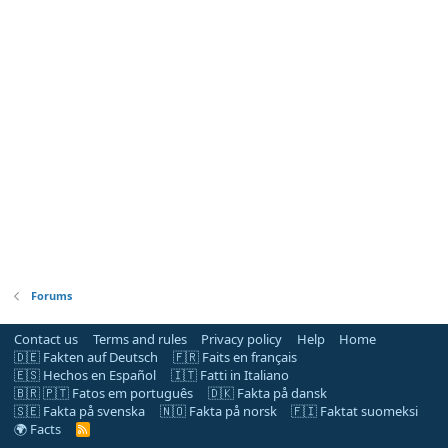
Forums
Contact us
Terms and rules
Privacy policy
Help
Home
🇩🇪 Fakten auf Deutsch
🇫🇷 Faits en français
🇪🇸 Hechos en Español
🇮🇹 Fatti in Italiano
🇧🇷 🇵🇹 Fatos em português
🇩🇰 Fakta på dansk
🇸🇪 Fakta på svenska
🇳🇴 Fakta på norsk
🇫🇮 Faktat suomeksi
🌍 Facts
R
S