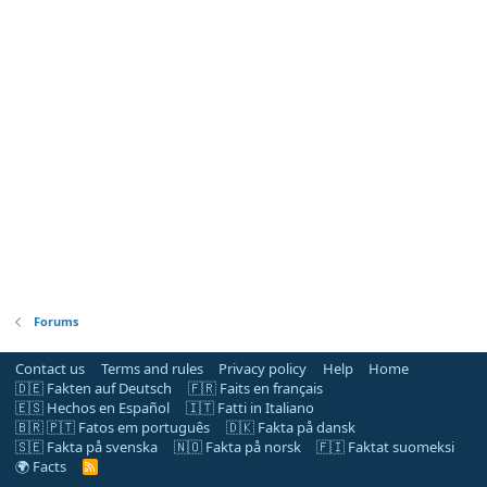
Forums
Contact us
Terms and rules
Privacy policy
Help
Home
🇩🇪 Fakten auf Deutsch
🇫🇷 Faits en français
🇪🇸 Hechos en Español
🇮🇹 Fatti in Italiano
🇧🇷 🇵🇹 Fatos em português
🇩🇰 Fakta på dansk
🇸🇪 Fakta på svenska
🇳🇴 Fakta på norsk
🇫🇮 Faktat suomeksi
🌍 Facts
R
S