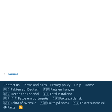
Forums
Contact us
Terms and rules
Privacy policy
Help
Home
🇩🇪 Fakten auf Deutsch
🇫🇷 Faits en français
🇪🇸 Hechos en Español
🇮🇹 Fatti in Italiano
🇧🇷 🇵🇹 Fatos em português
🇩🇰 Fakta på dansk
🇸🇪 Fakta på svenska
🇳🇴 Fakta på norsk
🇫🇮 Faktat suomeksi
🌍 Facts
R
S