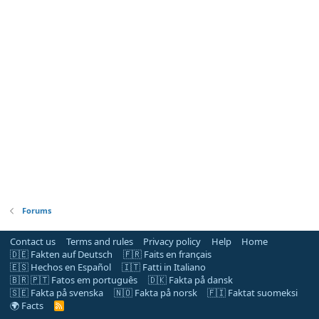
Forums
Contact us
Terms and rules
Privacy policy
Help
Home
🇩🇪 Fakten auf Deutsch
🇫🇷 Faits en français
🇪🇸 Hechos en Español
🇮🇹 Fatti in Italiano
🇧🇷 🇵🇹 Fatos em português
🇩🇰 Fakta på dansk
🇸🇪 Fakta på svenska
🇳🇴 Fakta på norsk
🇫🇮 Faktat suomeksi
🌍 Facts
R
S