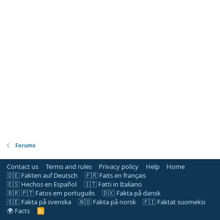
Forums
Contact us
Terms and rules
Privacy policy
Help
Home
🇩🇪 Fakten auf Deutsch
🇫🇷 Faits en français
🇪🇸 Hechos en Español
🇮🇹 Fatti in Italiano
🇧🇷 🇵🇹 Fatos em português
🇩🇰 Fakta på dansk
🇸🇪 Fakta på svenska
🇳🇴 Fakta på norsk
🇫🇮 Faktat suomeksi
🌍 Facts
R
S