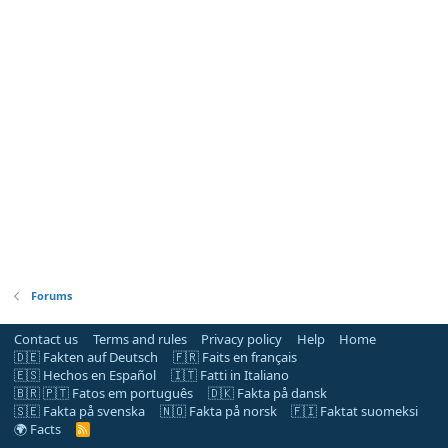
Forums
Contact us
Terms and rules
Privacy policy
Help
Home
🇩🇪 Fakten auf Deutsch
🇫🇷 Faits en français
🇪🇸 Hechos en Español
🇮🇹 Fatti in Italiano
🇧🇷 🇵🇹 Fatos em português
🇩🇰 Fakta på dansk
🇸🇪 Fakta på svenska
🇳🇴 Fakta på norsk
🇫🇮 Faktat suomeksi
🌍 Facts
R
S