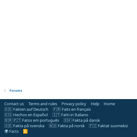
Forums
Contact us
Terms and rules
Privacy policy
Help
Home
🇩🇪 Fakten auf Deutsch
🇫🇷 Faits en français
🇪🇸 Hechos en Español
🇮🇹 Fatti in Italiano
🇧🇷 🇵🇹 Fatos em português
🇩🇰 Fakta på dansk
🇸🇪 Fakta på svenska
🇳🇴 Fakta på norsk
🇫🇮 Faktat suomeksi
🌍 Facts
R
S