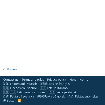
Forums
Contact us
Terms and rules
Privacy policy
Help
Home
🇩🇪 Fakten auf Deutsch
🇫🇷 Faits en français
🇪🇸 Hechos en Español
🇮🇹 Fatti in Italiano
🇧🇷 🇵🇹 Fatos em português
🇩🇰 Fakta på dansk
🇸🇪 Fakta på svenska
🇳🇴 Fakta på norsk
🇫🇮 Faktat suomeksi
🌍 Facts
R
S