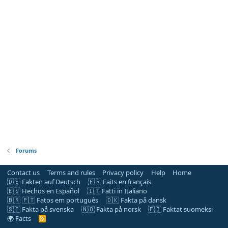
Forums
Contact us
Terms and rules
Privacy policy
Help
Home
🇩🇪 Fakten auf Deutsch
🇫🇷 Faits en français
🇪🇸 Hechos en Español
🇮🇹 Fatti in Italiano
🇧🇷 🇵🇹 Fatos em português
🇩🇰 Fakta på dansk
🇸🇪 Fakta på svenska
🇳🇴 Fakta på norsk
🇫🇮 Faktat suomeksi
🌍 Facts
R
S