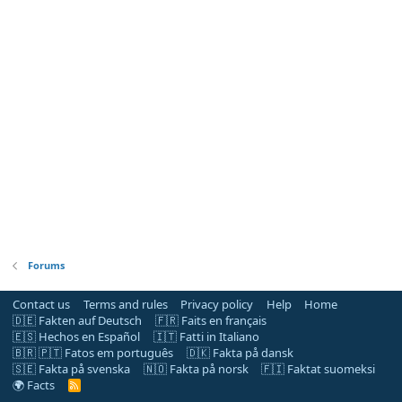
Forums
Contact us
Terms and rules
Privacy policy
Help
Home
🇩🇪 Fakten auf Deutsch
🇫🇷 Faits en français
🇪🇸 Hechos en Español
🇮🇹 Fatti in Italiano
🇧🇷 🇵🇹 Fatos em português
🇩🇰 Fakta på dansk
🇸🇪 Fakta på svenska
🇳🇴 Fakta på norsk
🇫🇮 Faktat suomeksi
🌍 Facts
R
S