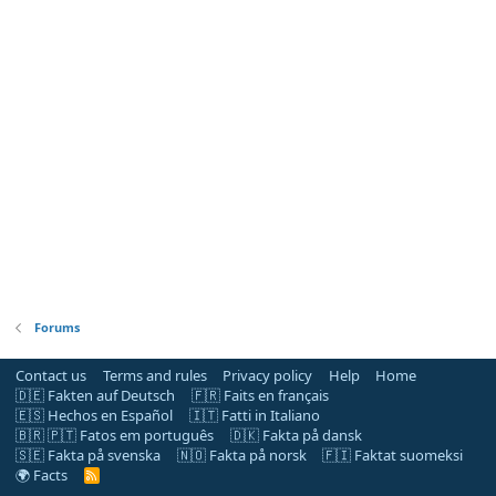
Forums
Contact us
Terms and rules
Privacy policy
Help
Home
🇩🇪 Fakten auf Deutsch
🇫🇷 Faits en français
🇪🇸 Hechos en Español
🇮🇹 Fatti in Italiano
🇧🇷 🇵🇹 Fatos em português
🇩🇰 Fakta på dansk
🇸🇪 Fakta på svenska
🇳🇴 Fakta på norsk
🇫🇮 Faktat suomeksi
🌍 Facts
R
S