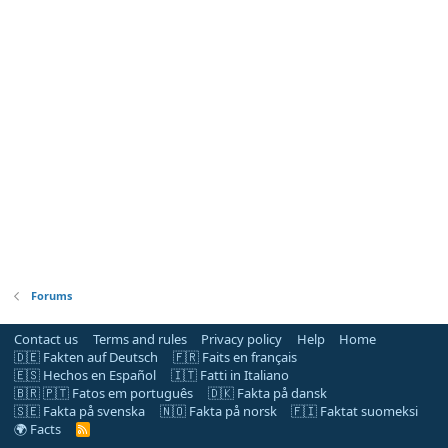
Forums
Contact us
Terms and rules
Privacy policy
Help
Home
🇩🇪 Fakten auf Deutsch
🇫🇷 Faits en français
🇪🇸 Hechos en Español
🇮🇹 Fatti in Italiano
🇧🇷 🇵🇹 Fatos em português
🇩🇰 Fakta på dansk
🇸🇪 Fakta på svenska
🇳🇴 Fakta på norsk
🇫🇮 Faktat suomeksi
🌍 Facts
R
S