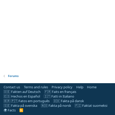
Forums
Contact us
Terms and rules
Privacy policy
Help
Home
🇩🇪 Fakten auf Deutsch
🇫🇷 Faits en français
🇪🇸 Hechos en Español
🇮🇹 Fatti in Italiano
🇧🇷 🇵🇹 Fatos em português
🇩🇰 Fakta på dansk
🇸🇪 Fakta på svenska
🇳🇴 Fakta på norsk
🇫🇮 Faktat suomeksi
🌍 Facts
R
S