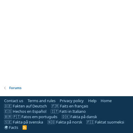
Forums
Contact us
Terms and rules
Privacy policy
Help
Home
🇩🇪 Fakten auf Deutsch
🇫🇷 Faits en français
🇪🇸 Hechos en Español
🇮🇹 Fatti in Italiano
🇧🇷 🇵🇹 Fatos em português
🇩🇰 Fakta på dansk
🇸🇪 Fakta på svenska
🇳🇴 Fakta på norsk
🇫🇮 Faktat suomeksi
🌍 Facts
R
S