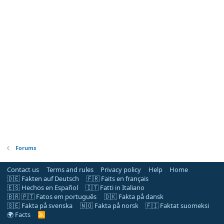
Forums
Contact us
Terms and rules
Privacy policy
Help
Home
🇩🇪 Fakten auf Deutsch
🇫🇷 Faits en français
🇪🇸 Hechos en Español
🇮🇹 Fatti in Italiano
🇧🇷 🇵🇹 Fatos em português
🇩🇰 Fakta på dansk
🇸🇪 Fakta på svenska
🇳🇴 Fakta på norsk
🇫🇮 Faktat suomeksi
🌍 Facts
R
S