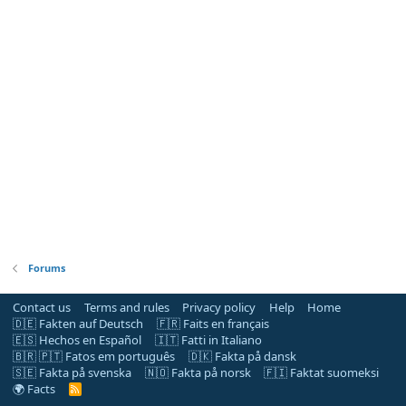
Forums
Contact us
Terms and rules
Privacy policy
Help
Home
🇩🇪 Fakten auf Deutsch
🇫🇷 Faits en français
🇪🇸 Hechos en Español
🇮🇹 Fatti in Italiano
🇧🇷 🇵🇹 Fatos em português
🇩🇰 Fakta på dansk
🇸🇪 Fakta på svenska
🇳🇴 Fakta på norsk
🇫🇮 Faktat suomeksi
🌍 Facts
R
S