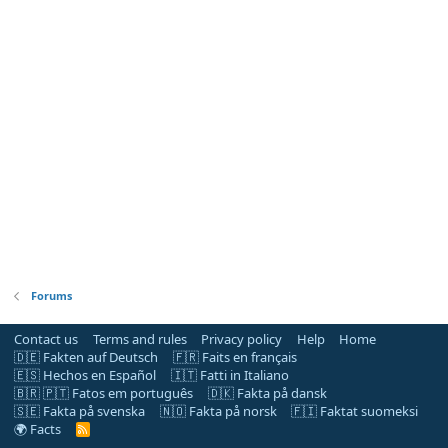
Forums
Contact us
Terms and rules
Privacy policy
Help
Home
🇩🇪 Fakten auf Deutsch
🇫🇷 Faits en français
🇪🇸 Hechos en Español
🇮🇹 Fatti in Italiano
🇧🇷 🇵🇹 Fatos em português
🇩🇰 Fakta på dansk
🇸🇪 Fakta på svenska
🇳🇴 Fakta på norsk
🇫🇮 Faktat suomeksi
🌍 Facts
R
S