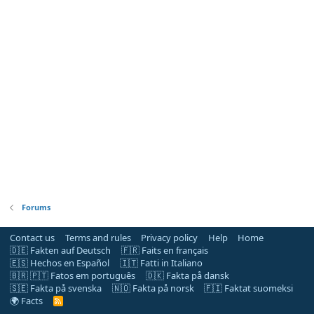
Forums
Contact us
Terms and rules
Privacy policy
Help
Home
🇩🇪 Fakten auf Deutsch
🇫🇷 Faits en français
🇪🇸 Hechos en Español
🇮🇹 Fatti in Italiano
🇧🇷 🇵🇹 Fatos em português
🇩🇰 Fakta på dansk
🇸🇪 Fakta på svenska
🇳🇴 Fakta på norsk
🇫🇮 Faktat suomeksi
🌍 Facts
R
S