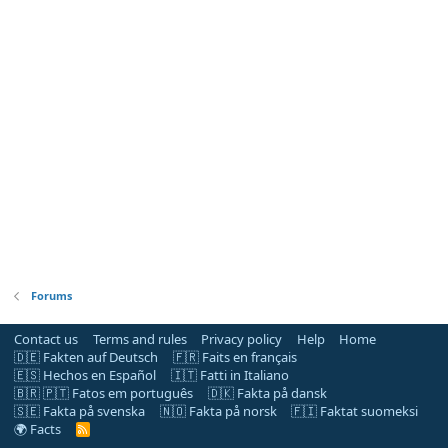
Forums
Contact us
Terms and rules
Privacy policy
Help
Home
🇩🇪 Fakten auf Deutsch
🇫🇷 Faits en français
🇪🇸 Hechos en Español
🇮🇹 Fatti in Italiano
🇧🇷 🇵🇹 Fatos em português
🇩🇰 Fakta på dansk
🇸🇪 Fakta på svenska
🇳🇴 Fakta på norsk
🇫🇮 Faktat suomeksi
🌍 Facts
R
S