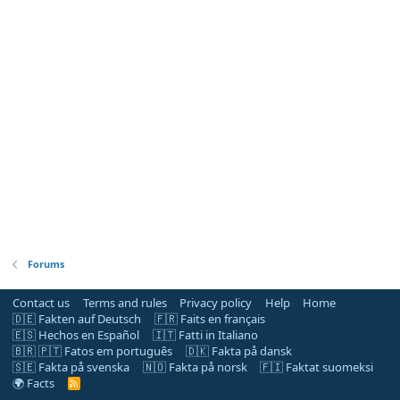
Forums
Contact us
Terms and rules
Privacy policy
Help
Home
🇩🇪 Fakten auf Deutsch
🇫🇷 Faits en français
🇪🇸 Hechos en Español
🇮🇹 Fatti in Italiano
🇧🇷 🇵🇹 Fatos em português
🇩🇰 Fakta på dansk
🇸🇪 Fakta på svenska
🇳🇴 Fakta på norsk
🇫🇮 Faktat suomeksi
🌍 Facts
R
S