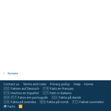
Forums
Contact us
Terms and rules
Privacy policy
Help
Home
🇩🇪 Fakten auf Deutsch
🇫🇷 Faits en français
🇪🇸 Hechos en Español
🇮🇹 Fatti in Italiano
🇧🇷 🇵🇹 Fatos em português
🇩🇰 Fakta på dansk
🇸🇪 Fakta på svenska
🇳🇴 Fakta på norsk
🇫🇮 Faktat suomeksi
🌍 Facts
R
S