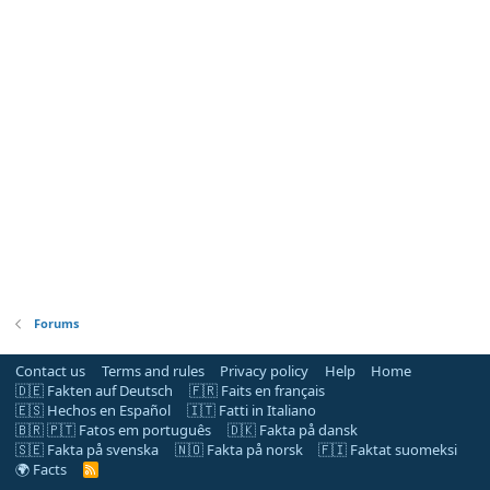
Forums
Contact us
Terms and rules
Privacy policy
Help
Home
🇩🇪 Fakten auf Deutsch
🇫🇷 Faits en français
🇪🇸 Hechos en Español
🇮🇹 Fatti in Italiano
🇧🇷 🇵🇹 Fatos em português
🇩🇰 Fakta på dansk
🇸🇪 Fakta på svenska
🇳🇴 Fakta på norsk
🇫🇮 Faktat suomeksi
🌍 Facts
R
S