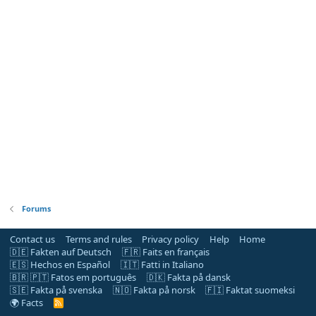
Forums
Contact us
Terms and rules
Privacy policy
Help
Home
🇩🇪 Fakten auf Deutsch
🇫🇷 Faits en français
🇪🇸 Hechos en Español
🇮🇹 Fatti in Italiano
🇧🇷 🇵🇹 Fatos em português
🇩🇰 Fakta på dansk
🇸🇪 Fakta på svenska
🇳🇴 Fakta på norsk
🇫🇮 Faktat suomeksi
🌍 Facts
R
S