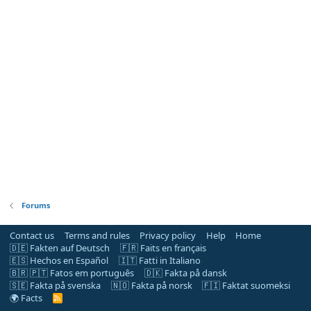
Forums
Contact us
Terms and rules
Privacy policy
Help
Home
🇩🇪 Fakten auf Deutsch
🇫🇷 Faits en français
🇪🇸 Hechos en Español
🇮🇹 Fatti in Italiano
🇧🇷 🇵🇹 Fatos em português
🇩🇰 Fakta på dansk
🇸🇪 Fakta på svenska
🇳🇴 Fakta på norsk
🇫🇮 Faktat suomeksi
🌍 Facts
R
S