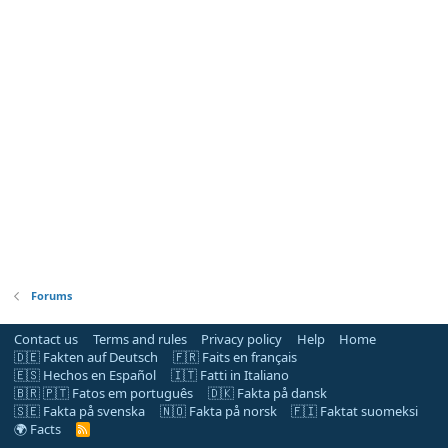
Forums
Contact us
Terms and rules
Privacy policy
Help
Home
🇩🇪 Fakten auf Deutsch
🇫🇷 Faits en français
🇪🇸 Hechos en Español
🇮🇹 Fatti in Italiano
🇧🇷 🇵🇹 Fatos em português
🇩🇰 Fakta på dansk
🇸🇪 Fakta på svenska
🇳🇴 Fakta på norsk
🇫🇮 Faktat suomeksi
🌍 Facts
R
S