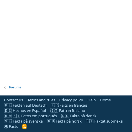
Forums
Contact us
Terms and rules
Privacy policy
Help
Home
🇩🇪 Fakten auf Deutsch
🇫🇷 Faits en français
🇪🇸 Hechos en Español
🇮🇹 Fatti in Italiano
🇧🇷 🇵🇹 Fatos em português
🇩🇰 Fakta på dansk
🇸🇪 Fakta på svenska
🇳🇴 Fakta på norsk
🇫🇮 Faktat suomeksi
🌍 Facts
R
S