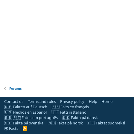
Forums
Contact us
Terms and rules
Privacy policy
Help
Home
🇩🇪 Fakten auf Deutsch
🇫🇷 Faits en français
🇪🇸 Hechos en Español
🇮🇹 Fatti in Italiano
🇧🇷 🇵🇹 Fatos em português
🇩🇰 Fakta på dansk
🇸🇪 Fakta på svenska
🇳🇴 Fakta på norsk
🇫🇮 Faktat suomeksi
🌍 Facts
R
S