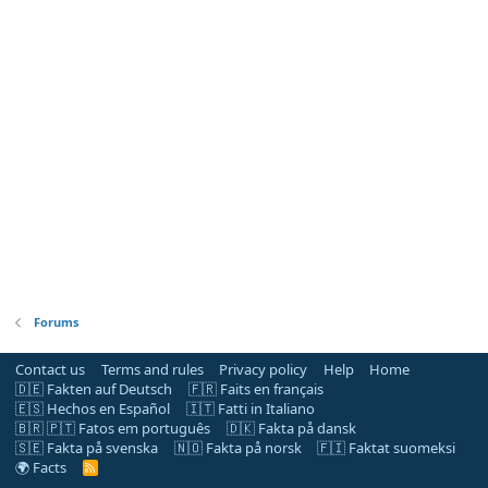
Forums
Contact us
Terms and rules
Privacy policy
Help
Home
🇩🇪 Fakten auf Deutsch
🇫🇷 Faits en français
🇪🇸 Hechos en Español
🇮🇹 Fatti in Italiano
🇧🇷 🇵🇹 Fatos em português
🇩🇰 Fakta på dansk
🇸🇪 Fakta på svenska
🇳🇴 Fakta på norsk
🇫🇮 Faktat suomeksi
🌍 Facts
R
S