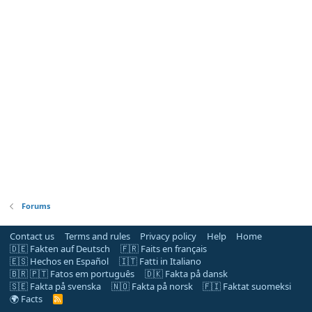
Forums
Contact us
Terms and rules
Privacy policy
Help
Home
🇩🇪 Fakten auf Deutsch
🇫🇷 Faits en français
🇪🇸 Hechos en Español
🇮🇹 Fatti in Italiano
🇧🇷 🇵🇹 Fatos em português
🇩🇰 Fakta på dansk
🇸🇪 Fakta på svenska
🇳🇴 Fakta på norsk
🇫🇮 Faktat suomeksi
🌍 Facts
R
S