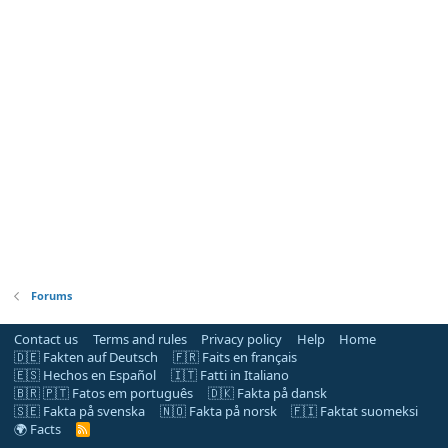
Forums
Contact us
Terms and rules
Privacy policy
Help
Home
🇩🇪 Fakten auf Deutsch
🇫🇷 Faits en français
🇪🇸 Hechos en Español
🇮🇹 Fatti in Italiano
🇧🇷 🇵🇹 Fatos em português
🇩🇰 Fakta på dansk
🇸🇪 Fakta på svenska
🇳🇴 Fakta på norsk
🇫🇮 Faktat suomeksi
🌍 Facts
R
S