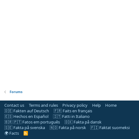
Forums
Contact us
Terms and rules
Privacy policy
Help
Home
🇩🇪 Fakten auf Deutsch
🇫🇷 Faits en français
🇪🇸 Hechos en Español
🇮🇹 Fatti in Italiano
🇧🇷 🇵🇹 Fatos em português
🇩🇰 Fakta på dansk
🇸🇪 Fakta på svenska
🇳🇴 Fakta på norsk
🇫🇮 Faktat suomeksi
🌍 Facts
R
S