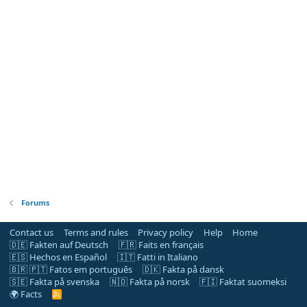
Forums
Contact us
Terms and rules
Privacy policy
Help
Home
🇩🇪 Fakten auf Deutsch
🇫🇷 Faits en français
🇪🇸 Hechos en Español
🇮🇹 Fatti in Italiano
🇧🇷 🇵🇹 Fatos em português
🇩🇰 Fakta på dansk
🇸🇪 Fakta på svenska
🇳🇴 Fakta på norsk
🇫🇮 Faktat suomeksi
🌍 Facts
R
S